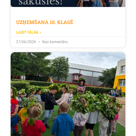
UZŅEMŠANA 10. KLASĒ
LASĪT TĀLĀK »
27/06/2026
Nav komentāru