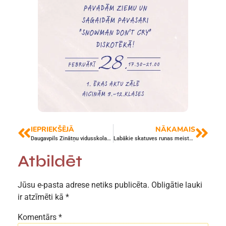
IEPRIEKŠĒJĀ
NĀKAMAIS
Daugavpils Zinātņu vidusskolas skolēni un skolotāji gūst pieredzi Lisabonā
Labākie skatuves runas meistari noskaidroti
Atbildēt
Jūsu e-pasta adrese netiks publicēta.
Obligātie lauki
ir atzīmēti kā
*
Komentārs
*