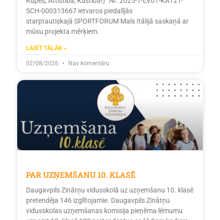
Rūpes, Attīstība, Kustība!)” Nr. 2025-1-LV01-KA121-
SCH-000313667 ietvaros piedalījās
starptautiskajā SPORTFORUM Mals Itālijā saskaņā ar
mūsu projekta mērķiem.
LASĪT TĀLĀK »
02/08/2026
Nav komentāru
PAR UZŅEMŠANU 10. KLASĒ
Daugavpils Zinātņu vidusskolā uz uzņemšanu 10. klasē
pretendēja 146 izglītojamie. Daugavpils Zinātņu
vidusskolas uzņemšanas komisija pieņēma lēmumu