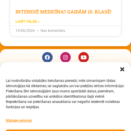
INTERESĒ MEDICĪNA? GAIDĀM 10. KLASĒ!
LASĪT TĀLĀK »
15/06/2026
Nav komentāru
KUR MĒS ESAM
Lai nodrošinātu vislabāko lietošanas pieredzi, mēs izmantojam tādas
Daugavpils Zinātņu vidusskola
tehnoloģijas kā sīkdatnes, lai saglabātu un/vai piekļūtu ierīces informācijai.
Raiņa iela 30, Daugavpils, LV-5401
Piekrišana šīm tehnoloģijām ļaus mums apstrādāt datus, piemēram,
Reģ. Nr. 2713903513 (IZM)
pārlūkošanas uzvedību vai unikālos identifikatorus šajā vietnē.
Nepiekrišana vai piekrišanas atsaukšana var negatīvi ietekmēt noteiktas
Daugavpils valstspilsētas pašvaldība 90000077325
funkcijas un iespējas.
KONTAKTI
Manage services