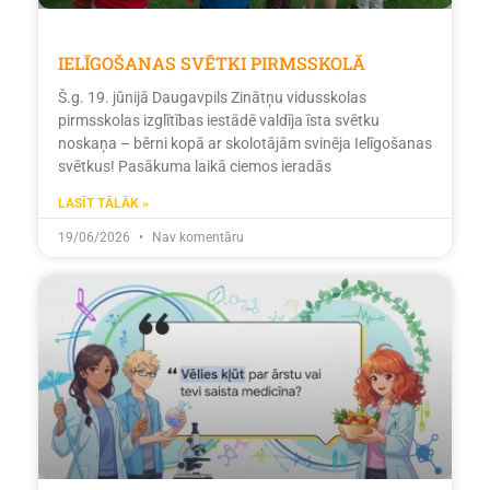
IELĪGOŠANAS SVĒTKI PIRMSSKOLĀ
Š.g. 19. jūnijā Daugavpils Zinātņu vidusskolas
pirmsskolas izglītības iestādē valdīja īsta svētku
noskaņa – bērni kopā ar skolotājām svinēja Ielīgošanas
svētkus! Pasākuma laikā ciemos ieradās
LASĪT TĀLĀK »
19/06/2026
Nav komentāru