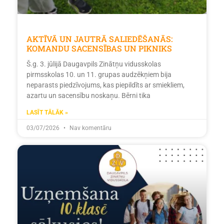
AKTĪVĀ UN JAUTRĀ SALIEDĒŠANĀS:
KOMANDU SACENSĪBAS UN PIKNIKS
Š.g. 3. jūlijā Daugavpils Zinātņu vidusskolas
pirmsskolas 10. un 11. grupas audzēkņiem bija
neparasts piedzīvojums, kas piepildīts ar smiekliem,
azartu un sacensību noskaņu. Bērni tika
LASĪT TĀLĀK »
03/07/2026
Nav komentāru