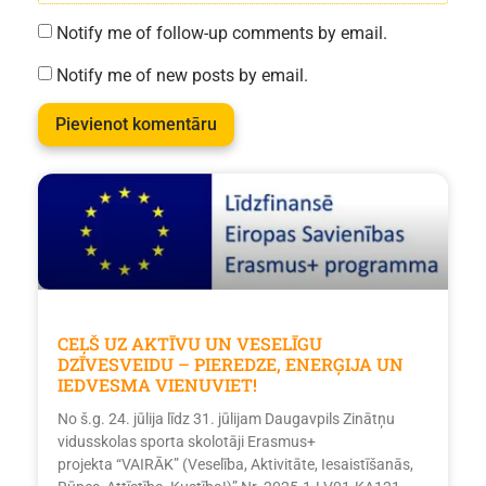
Notify me of follow-up comments by email.
Notify me of new posts by email.
CEĻŠ UZ AKTĪVU UN VESELĪGU
DZĪVESVEIDU – PIEREDZE, ENERĢIJA UN
IEDVESMA VIENUVIET!
No š.g. 24. jūlija līdz 31. jūlijam Daugavpils Zinātņu
vidusskolas sporta skolotāji Erasmus+
projekta “VAIRĀK” (Veselība, Aktivitāte, Iesaistīšanās,