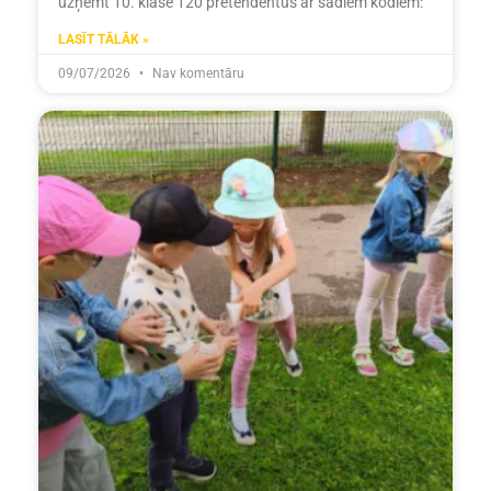
uzņemt 10. klasē 120 pretendentus ar šādiem kodiem:
LASĪT TĀLĀK »
09/07/2026
Nav komentāru