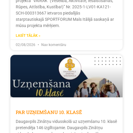
projekta “VAIRĀK” (Veselība, Aktivitāte, Iesaistīšanās,
Rūpes, Attīstība, Kustība!)” Nr. 2025-1-LV01-KA121-
SCH-000313667 ietvaros piedalījās
starptautiskajā SPORTFORUM Mals Itālijā saskaņā ar
mūsu projekta mērķiem.
LASĪT TĀLĀK »
02/08/2026
Nav komentāru
PAR UZŅEMŠANU 10. KLASĒ
Daugavpils Zinātņu vidusskolā uz uzņemšanu 10. klasē
pretendēja 146 izglītojamie. Daugavpils Zinātņu