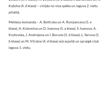
Kažoha (4. d klase) – cīnījās no visa spēka un ieguva 2. vietu
pilsētā.
Meiteņu komanda – A. Boltruka un A. Rumjanceva (5. e
klase), A. Kotomina un D. Ivanova (5. a klase), S. Ivanova, A.
Kozlovska, J. Andrejeva un I. Borune (5. d klase), L. Serova (5.
b klase) un M. Vilcāne (4. d klase) aizraujošā un spraigā cīņā
ieguva 1. vietu.