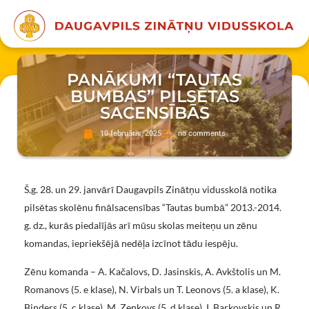
PANĀKUMI “TAUTAS
BUMBAS” PILSĒTAS
SACENSĪBĀS
10 februāris, 2025
no comments
Š.g. 28. un 29. janvārī Daugavpils Zinātņu vidusskolā notika
pilsētas skolēnu finālsacensības “Tautas bumbā” 2013.-2014.
g. dz., kurās piedalījās arī mūsu skolas meiteņu un zēnu
komandas, iepriekšējā nedēļa izcīnot tādu iespēju.
Zēnu komanda – A. Kačalovs, D. Jasinskis, A. Avkštolis un M.
Romanovs (5. e klase), N. Virbals un T. Leonovs (5. a klase), K.
Binders (5. c klase), M. Zeņkovs (5. d klase), I. Barkovskis un R.