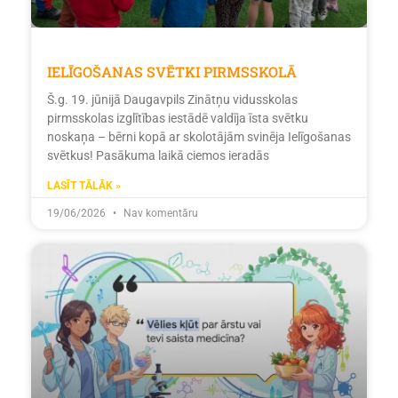
IELĪGOŠANAS SVĒTKI PIRMSSKOLĀ
Š.g. 19. jūnijā Daugavpils Zinātņu vidusskolas
pirmsskolas izglītības iestādē valdīja īsta svētku
noskaņa – bērni kopā ar skolotājām svinēja Ielīgošanas
svētkus! Pasākuma laikā ciemos ieradās
LASĪT TĀLĀK »
19/06/2026
Nav komentāru