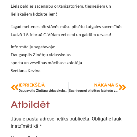
Liels paldies sacensību organizatoriem, tiesnešiem un
lieliskajiem līdzjutējiem!
Tagad meitenes pārstāvēs mūsu pilsētu Latgales sacensībās
Ludzā 19. februārī. Vēlam veiksmi un gaidām uzvaru!
Informāciju sagatavoja:
Daugavpils Zinātņu vidusskolas
sporta un veselības mācības skolotāja
Svetlana Kezina
IEPRIEKŠĒJĀ
NĀKAMAIS
Daugavpils Zinātņu vidusskolas skolēni gūst panākumus gadatirgū “Cits bazārs”
Sasniegumi pilsētas latviešu valodas olimpiādē
Atbildēt
Jūsu e-pasta adrese netiks publicēta.
Obligātie lauki
ir atzīmēti kā
*