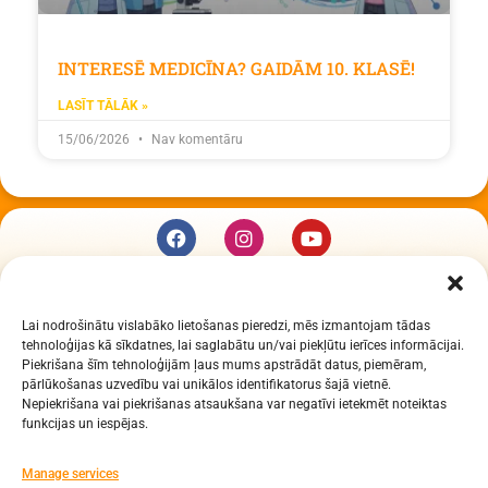
INTERESĒ MEDICĪNA? GAIDĀM 10. KLASĒ!
LASĪT TĀLĀK »
15/06/2026
Nav komentāru
KUR MĒS ESAM
Lai nodrošinātu vislabāko lietošanas pieredzi, mēs izmantojam tādas
Daugavpils Zinātņu vidusskola
tehnoloģijas kā sīkdatnes, lai saglabātu un/vai piekļūtu ierīces informācijai.
Raiņa iela 30, Daugavpils, LV-5401
Piekrišana šīm tehnoloģijām ļaus mums apstrādāt datus, piemēram,
Reģ. Nr. 2713903513 (IZM)
pārlūkošanas uzvedību vai unikālos identifikatorus šajā vietnē.
Nepiekrišana vai piekrišanas atsaukšana var negatīvi ietekmēt noteiktas
Daugavpils valstspilsētas pašvaldība 90000077325
funkcijas un iespējas.
KONTAKTI
Manage services