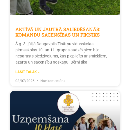
AKTĪVĀ UN JAUTRĀ SALIEDĒŠANĀS:
KOMANDU SACENSĪBAS UN PIKNIKS
Š.g. 3. jūlijā Daugavpils Zinātņu vidusskolas
pirmsskolas 10. un 11. grupas audzēkņiem bija
neparasts piedzīvojums, kas piepildīts ar smiekliem,
azartu un sacensību noskaņu. Bērni tika
LASĪT TĀLĀK »
03/07/2026
Nav komentāru