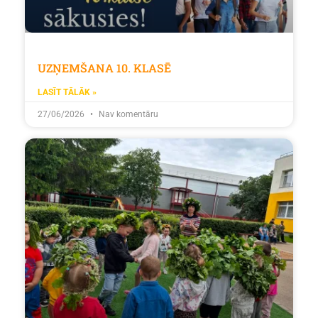
UZŅEMŠANA 10. KLASĒ
LASĪT TĀLĀK »
27/06/2026
Nav komentāru