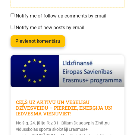
Notify me of follow-up comments by email.
Notify me of new posts by email.
CEĻŠ UZ AKTĪVU UN VESELĪGU
DZĪVESVEIDU – PIEREDZE, ENERĢIJA UN
IEDVESMA VIENUVIET!
No š.g. 24. jūlija līdz 31. jūlijam Daugavpils Zinātņu
vidusskolas sporta skolotāji Erasmus+