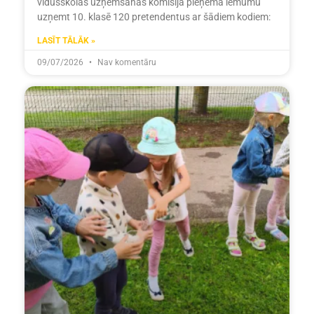
vidusskolas uzņemšanas komisija pieņēma lēmumu
uzņemt 10. klasē 120 pretendentus ar šādiem kodiem:
LASĪT TĀLĀK »
09/07/2026
Nav komentāru