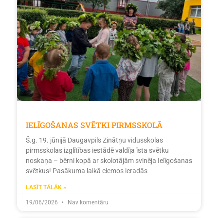
IELĪGOŠANAS SVĒTKI PIRMSSKOLĀ
Š.g. 19. jūnijā Daugavpils Zinātņu vidusskolas
pirmsskolas izglītības iestādē valdīja īsta svētku
noskaņa – bērni kopā ar skolotājām svinēja Ielīgošanas
svētkus! Pasākuma laikā ciemos ieradās
LASĪT TĀLĀK »
19/06/2026
Nav komentāru