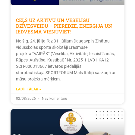
CEĻŠ UZ AKTĪVU UN VESELĪGU
DZĪVESVEIDU – PIEREDZE, ENERĢIJA UN
IEDVESMA VIENUVIET!
No š.g. 24. jūlija līdz 31. jūlijam Daugavpils Zinātņu
vidusskolas sporta skolotāji Erasmus+
projekta “VAIRĀK” (Veselība, Aktivitāte, Iesaistīšanās,
Rūpes, Attīstība, Kustība!)” Nr. 2025-1-LV01-KA121-
SCH-000313667 ietvaros piedalījās
starptautiskajā SPORTFORUM Mals Itālijā saskaņā ar
mūsu projekta mērķiem.
LASĪT TĀLĀK »
02/08/2026
Nav komentāru