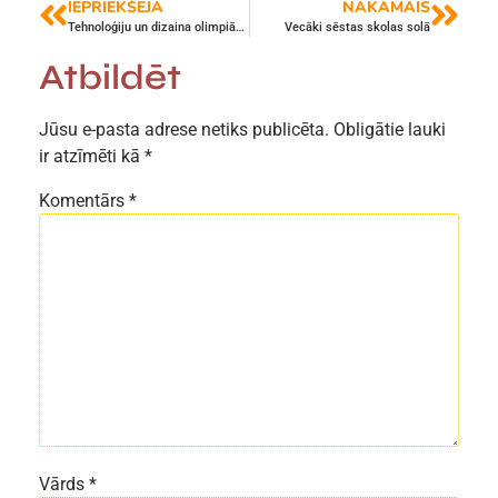
IEPRIEKŠĒJĀ
NĀKAMAIS
Tehnoloģiju un dizaina olimpiāde „Piena ceļš”
Vecāki sēstas skolas solā
Atbildēt
Jūsu e-pasta adrese netiks publicēta.
Obligātie lauki
ir atzīmēti kā
*
Komentārs
*
Vārds
*