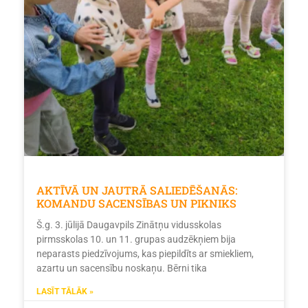
AKTĪVĀ UN JAUTRĀ SALIEDĒŠANĀS:
KOMANDU SACENSĪBAS UN PIKNIKS
Š.g. 3. jūlijā Daugavpils Zinātņu vidusskolas
pirmsskolas 10. un 11. grupas audzēkņiem bija
neparasts piedzīvojums, kas piepildīts ar smiekliem,
azartu un sacensību noskaņu. Bērni tika
LASĪT TĀLĀK »