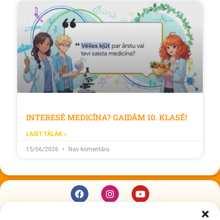
INTERESĒ MEDICĪNA? GAIDĀM 10. KLASĒ!
LASĪT TĀLĀK »
15/06/2026
Nav komentāru
KUR MĒS ESAM