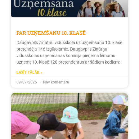
PAR UZŅEMŠANU 10. KLASĒ
Daugavpils Zinātņu vidusskolā uz uzņemšanu 10. klasē
pretendēja 146 izglītojamie. Daugavpils Zinātņu
vidusskolas uzņemšanas komisija pieņēma lēmumu
uzņemt 10. klasē 120 pretendentus ar šādiem kodiem:
LASĪT TĀLĀK »
09/07/2026
Nav komentāru