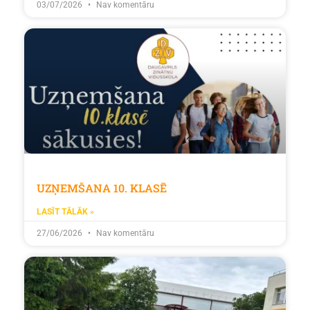
03/07/2026
Nav komentāru
UZŅEMŠANA 10. KLASĒ
LASĪT TĀLĀK »
27/06/2026
Nav komentāru