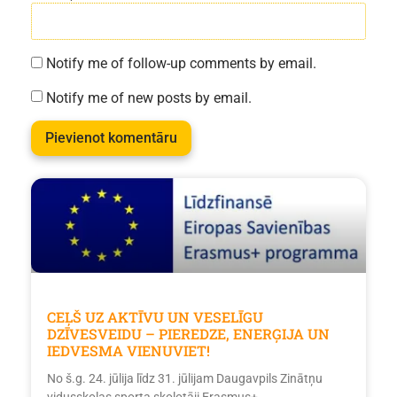
Notify me of follow-up comments by email.
Notify me of new posts by email.
CEĻŠ UZ AKTĪVU UN VESELĪGU
DZĪVESVEIDU – PIEREDZE, ENERĢIJA UN
IEDVESMA VIENUVIET!
No š.g. 24. jūlija līdz 31. jūlijam Daugavpils Zinātņu
vidusskolas sporta skolotāji Erasmus+