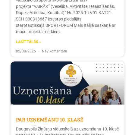
projekta “VAIRĀK” (Veselība, Aktivitāte, Iesaistīšanās,
Rūpes, Attīstība, Kustība!)” Nr. 2025-1-LV01-KA121-
SCH-000313667 ietvaros piedalījās
starptautiskajā SPORTFORUM Mals Itālijā saskaņā ar
mūsu projekta mērķiem.
LASĪT TĀLĀK »
02/08/2026
Nav komentāru
PAR UZŅEMŠANU 10. KLASĒ
Daugavpils Zinātņu vidusskolā uz uzņemšanu 10. klasē