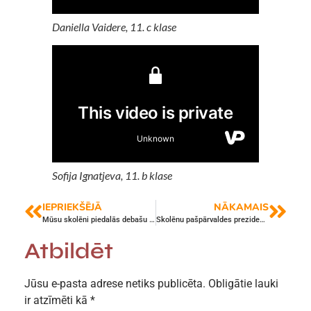
Daniella Vaidere, 11. c klase
Sofija Ignatjeva, 11. b klase
IEPRIEKŠĒJĀ
NĀKAMAIS
Mūsu skolēni piedalās debašu turnīrā
Skolēnu pašpārvaldes prezidenta vēlēšanas tuvojas – kandidātu programmas
Atbildēt
Jūsu e-pasta adrese netiks publicēta.
Obligātie lauki
ir atzīmēti kā
*