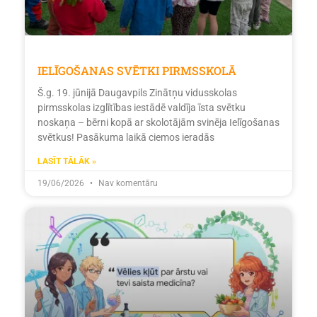
IELĪGOŠANAS SVĒTKI PIRMSSKOLĀ
Š.g. 19. jūnijā Daugavpils Zinātņu vidusskolas
pirmsskolas izglītības iestādē valdīja īsta svētku
noskaņa – bērni kopā ar skolotājām svinēja Ielīgošanas
svētkus! Pasākuma laikā ciemos ieradās
LASĪT TĀLĀK »
19/06/2026
Nav komentāru