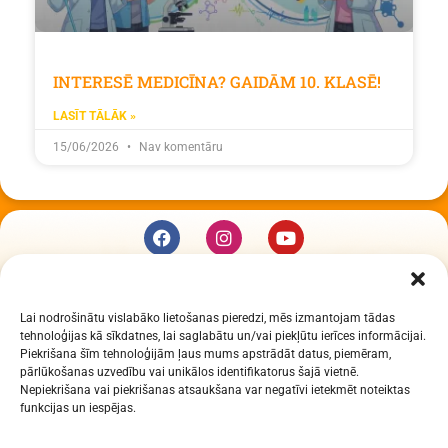
INTERESĒ MEDICĪNA? GAIDĀM 10. KLASĒ!
LASĪT TĀLĀK »
15/06/2026
Nav komentāru
KUR MĒS ESAM
Lai nodrošinātu vislabāko lietošanas pieredzi, mēs izmantojam tādas
Daugavpils Zinātņu vidusskola
tehnoloģijas kā sīkdatnes, lai saglabātu un/vai piekļūtu ierīces informācijai.
Raiņa iela 30, Daugavpils, LV-5401
Piekrišana šīm tehnoloģijām ļaus mums apstrādāt datus, piemēram,
Reģ. Nr. 2713903513 (IZM)
pārlūkošanas uzvedību vai unikālos identifikatorus šajā vietnē.
Nepiekrišana vai piekrišanas atsaukšana var negatīvi ietekmēt noteiktas
Daugavpils valstspilsētas pašvaldība 90000077325
funkcijas un iespējas.