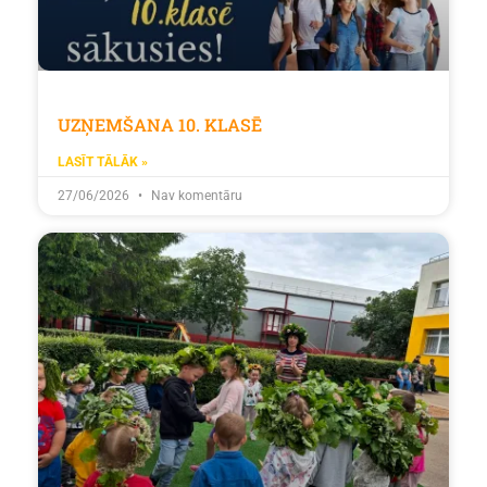
UZŅEMŠANA 10. KLASĒ
LASĪT TĀLĀK »
27/06/2026
Nav komentāru