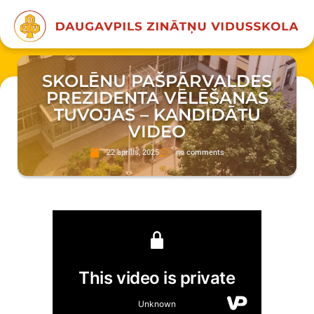
SKOLĒNU PAŠPĀRVALDES
PREZIDENTA VĒLĒŠANAS
TUVOJAS – KANDIDĀTU
VIDEO
22 aprīlis, 2025
no comments