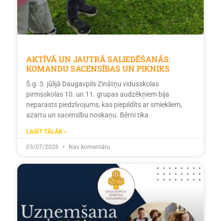
AKTĪVĀ UN JAUTRĀ SALIEDĒŠANĀS:
KOMANDU SACENSĪBAS UN PIKNIKS
Š.g. 3. jūlijā Daugavpils Zinātņu vidusskolas
pirmsskolas 10. un 11. grupas audzēkņiem bija
neparasts piedzīvojums, kas piepildīts ar smiekliem,
azartu un sacensību noskaņu. Bērni tika
LASĪT TĀLĀK »
03/07/2026
Nav komentāru