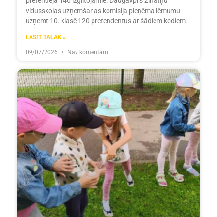
pretendēja 146 izglītojamie. Daugavpils Zinātņu
vidusskolas uzņemšanas komisija pieņēma lēmumu
uzņemt 10. klasē 120 pretendentus ar šādiem kodiem:
LASĪT TĀLĀK »
09/07/2026
Nav komentāru