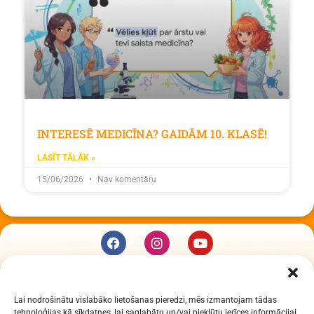
INTERESĒ MEDICĪNA? GAIDĀM 10. KLASĒ!
LASĪT TĀLĀK »
15/06/2026
Nav komentāru
KUR MĒS ESAM
Lai nodrošinātu vislabāko lietošanas pieredzi, mēs izmantojam tādas
Daugavpils Zinātņu vidusskola
tehnoloģijas kā sīkdatnes, lai saglabātu un/vai piekļūtu ierīces informācijai.