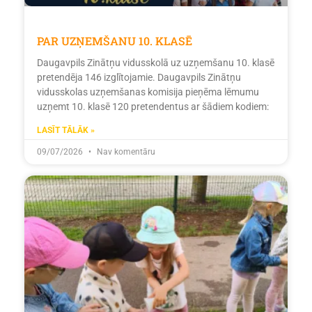
PAR UZŅEMŠANU 10. KLASĒ
Daugavpils Zinātņu vidusskolā uz uzņemšanu 10. klasē
pretendēja 146 izglītojamie. Daugavpils Zinātņu
vidusskolas uzņemšanas komisija pieņēma lēmumu
uzņemt 10. klasē 120 pretendentus ar šādiem kodiem:
LASĪT TĀLĀK »
09/07/2026
Nav komentāru