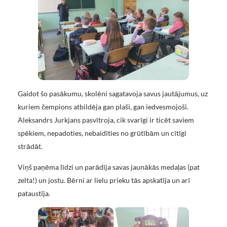
Gaidot šo pasākumu, skolēni sagatavoja savus jautājumus, uz
kuriem čempions atbildēja gan plaši, gan iedvesmojoši.
Aleksandrs Jurkjans pasvītroja, cik svarīgi ir ticēt saviem
spēkiem, nepadoties, nebaidīties no grūtībām un cītīgi
strādāt.
Viņš paņēma līdzi un parādīja savas jaunākās medaļas (pat
zelta!) un jostu. Bērni ar lielu prieku tās apskatīja un arī
pataustīja.