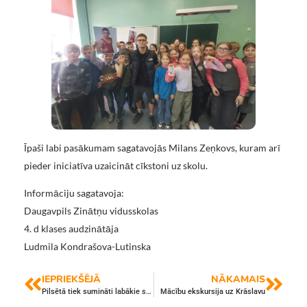
Īpaši labi pasākumam sagatavojās Milans Zeņkovs, kuram arī
pieder iniciatīva uzaicināt cīkstoni uz skolu.
Informāciju sagatavoja:
Daugavpils Zinātņu vidusskolas
4. d klases audzinātāja
Ludmila Kondrašova-Lutinska
IEPRIEKŠĒJĀ
NĀKAMAIS
Pilsētā tiek sumināti labākie skolēni un skolotāji
Mācību ekskursija uz Krāslavu