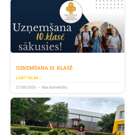
UZŅEMŠANA 10. KLASĒ
LASĪT TĀLĀK »
27/06/2026
Nav komentāru