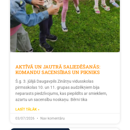
AKTĪVĀ UN JAUTRĀ SALIEDĒŠANĀS:
KOMANDU SACENSĪBAS UN PIKNIKS
Š.g. 3. jūlijā Daugavpils Zinātņu vidusskolas
pirmsskolas 10. un 11. grupas audzēkņiem bija
neparasts piedzīvojums, kas piepildīts ar smiekliem,
azartu un sacensību noskaņu. Bērni tika
LASĪT TĀLĀK »
03/07/2026
Nav komentāru