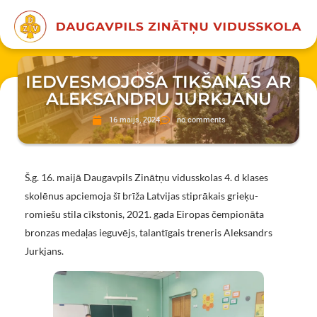
IEDVESMOJOŠA TIKŠANĀS AR
ALEKSANDRU JURKJANU
16 maijs, 2024
no comments
Š.g. 16. maijā Daugavpils Zinātņu vidusskolas 4. d klases
skolēnus apciemoja šī brīža Latvijas stiprākais grieķu-
romiešu stila cīkstonis, 2021. gada Eiropas čempionāta
bronzas medaļas ieguvējs, talantīgais treneris Aleksandrs
Jurkjans.