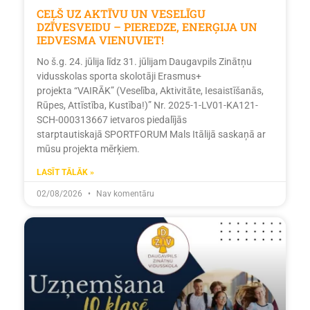
CEĻŠ UZ AKTĪVU UN VESELĪGU
DZĪVESVEIDU – PIEREDZE, ENERĢIJA UN
IEDVESMA VIENUVIET!
No š.g. 24. jūlija līdz 31. jūlijam Daugavpils Zinātņu
vidusskolas sporta skolotāji Erasmus+
projekta “VAIRĀK” (Veselība, Aktivitāte, Iesaistīšanās,
Rūpes, Attīstība, Kustība!)” Nr. 2025-1-LV01-KA121-
SCH-000313667 ietvaros piedalījās
starptautiskajā SPORTFORUM Mals Itālijā saskaņā ar
mūsu projekta mērķiem.
LASĪT TĀLĀK »
02/08/2026
Nav komentāru