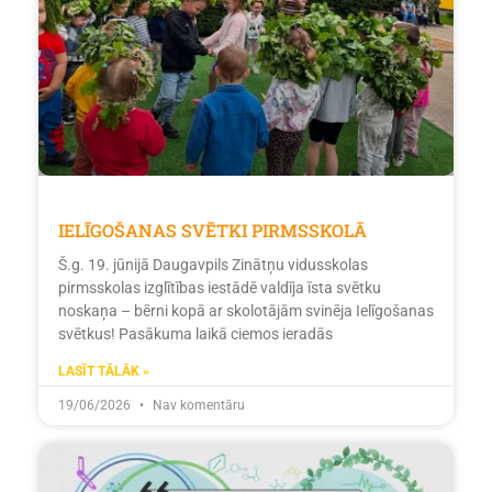
IELĪGOŠANAS SVĒTKI PIRMSSKOLĀ
Š.g. 19. jūnijā Daugavpils Zinātņu vidusskolas
pirmsskolas izglītības iestādē valdīja īsta svētku
noskaņa – bērni kopā ar skolotājām svinēja Ielīgošanas
svētkus! Pasākuma laikā ciemos ieradās
LASĪT TĀLĀK »
19/06/2026
Nav komentāru