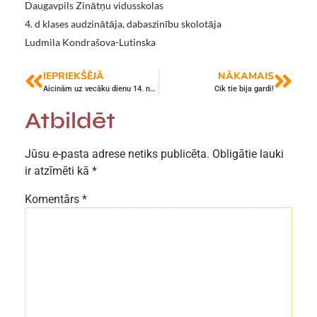
Daugavpils Zinātņu vidusskolas
4. d klases audzinātāja, dabaszinību skolotāja
Ludmila Kondrašova-Lutinska
IEPRIEKŠĒJĀ
NĀKAMAIS
Aicinām uz vecāku dienu 14. novembrī!
Cik tie bija gardi!
Atbildēt
Jūsu e-pasta adrese netiks publicēta.
Obligātie lauki
ir atzīmēti kā
*
Komentārs
*