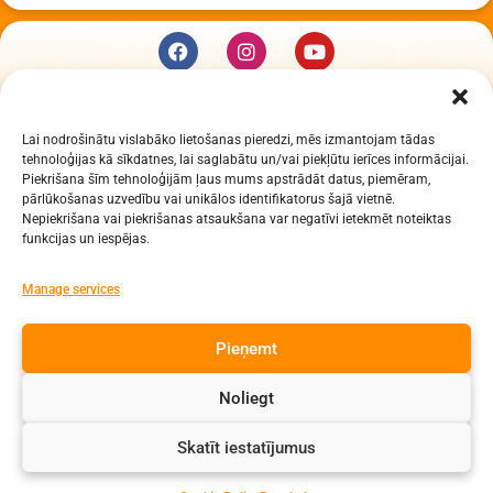
KUR MĒS ESAM
Lai nodrošinātu vislabāko lietošanas pieredzi, mēs izmantojam tādas
Daugavpils Zinātņu vidusskola
tehnoloģijas kā sīkdatnes, lai saglabātu un/vai piekļūtu ierīces informācijai.
Raiņa iela 30, Daugavpils, LV-5401
Piekrišana šīm tehnoloģijām ļaus mums apstrādāt datus, piemēram,
Reģ. Nr. 2713903513 (IZM)
pārlūkošanas uzvedību vai unikālos identifikatorus šajā vietnē.
Nepiekrišana vai piekrišanas atsaukšana var negatīvi ietekmēt noteiktas
Daugavpils valstspilsētas pašvaldība 90000077325
funkcijas un iespējas.
KONTAKTI
Manage services
e-pasts: dzv@daugavpils.edu.lv
Pieņemt
tālr. Direktors: 65423030,
Lietvedis: 65421923
Noliegt
Visas tiesības aizsargātas
Skatīt iestatījumus