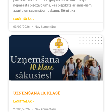
neparasts piedzīvojums, kas piepildīts ar smiekliem,
azartu un sacensību noskaņu. Bērni tika
LASĪT TĀLĀK »
03/07/2026
Nav komentāru
UZŅEMŠANA 10. KLASĒ
LASĪT TĀLĀK »
27/06/2026
Nav komentāru