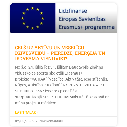
CEĻŠ UZ AKTĪVU UN VESELĪGU
DZĪVESVEIDU – PIEREDZE, ENERĢIJA UN
IEDVESMA VIENUVIET!
No š.g. 24. jūlija līdz 31. jūlijam Daugavpils Zinātņu
vidusskolas sporta skolotāji Erasmus+
projekta “VAIRĀK” (Veselība, Aktivitāte, Iesaistīšanās,
Rūpes, Attīstība, Kustība!)” Nr. 2025-1-LV01-KA121-
SCH-000313667 ietvaros piedalījās
starptautiskajā SPORTFORUM Mals Itālijā saskaņā ar
mūsu projekta mērķiem.
LASĪT TĀLĀK »
02/08/2026
Nav komentāru