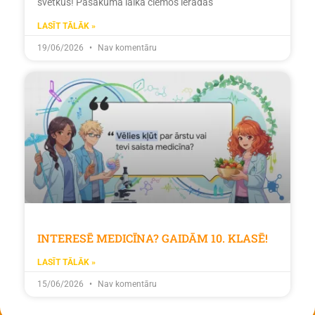
svētkus! Pasākuma laikā ciemos ieradās
LASĪT TĀLĀK »
19/06/2026
Nav komentāru
INTERESĒ MEDICĪNA? GAIDĀM 10. KLASĒ!
LASĪT TĀLĀK »
15/06/2026
Nav komentāru