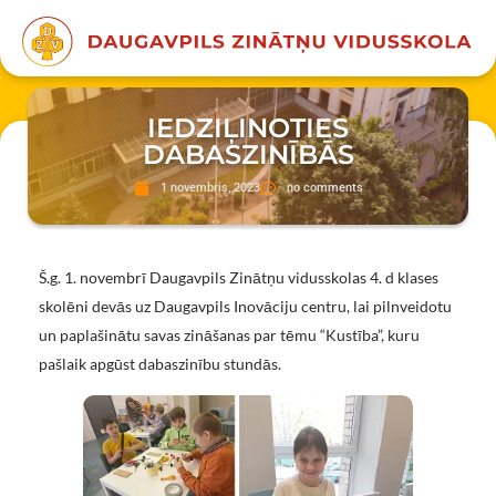
IEDZIĻINOTIES
DABASZINĪBĀS
1 novembris, 2023
no comments
Š.g. 1. novembrī Daugavpils Zinātņu vidusskolas 4. d klases
skolēni devās uz Daugavpils Inovāciju centru, lai pilnveidotu
un paplašinātu savas zināšanas par tēmu “Kustība”, kuru
pašlaik apgūst dabaszinību stundās.