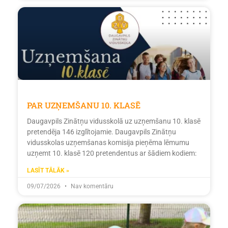
PAR UZŅEMŠANU 10. KLASĒ
Daugavpils Zinātņu vidusskolā uz uzņemšanu 10. klasē
pretendēja 146 izglītojamie. Daugavpils Zinātņu
vidusskolas uzņemšanas komisija pieņēma lēmumu
uzņemt 10. klasē 120 pretendentus ar šādiem kodiem:
LASĪT TĀLĀK »
09/07/2026
Nav komentāru