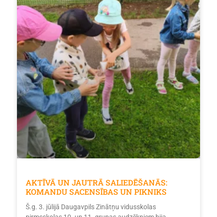
AKTĪVĀ UN JAUTRĀ SALIEDĒŠANĀS:
KOMANDU SACENSĪBAS UN PIKNIKS
Š.g. 3. jūlijā Daugavpils Zinātņu vidusskolas
pirmsskolas 10. un 11. grupas audzēkņiem bija