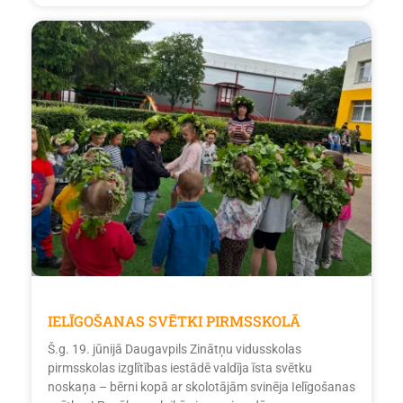
IELĪGOŠANAS SVĒTKI PIRMSSKOLĀ
Š.g. 19. jūnijā Daugavpils Zinātņu vidusskolas
pirmsskolas izglītības iestādē valdīja īsta svētku
noskaņa – bērni kopā ar skolotājām svinēja Ielīgošanas