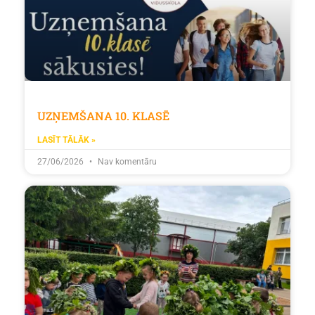
UZŅEMŠANA 10. KLASĒ
LASĪT TĀLĀK »
27/06/2026
Nav komentāru