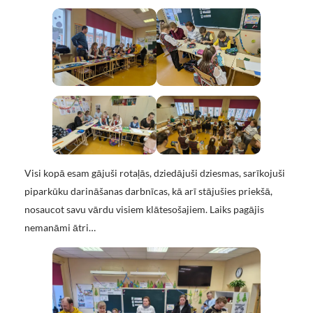
Visi kopā esam gājuši rotaļās, dziedājuši dziesmas, sarīkojuši
piparkūku darināšanas darbnīcas, kā arī stājušies priekšā,
nosaucot savu vārdu visiem klātesošajiem. Laiks pagājis
nemanāmi ātri…