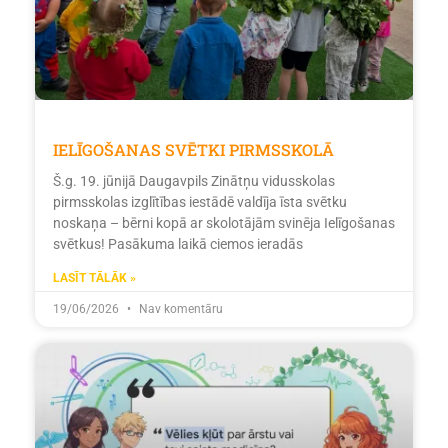
IELĪGOŠANAS SVĒTKI PIRMSSKOLĀ
Š.g. 19. jūnijā Daugavpils Zinātņu vidusskolas
pirmsskolas izglītības iestādē valdīja īsta svētku
noskaņa – bērni kopā ar skolotājām svinēja Ielīgošanas
svētkus! Pasākuma laikā ciemos ieradās
LASĪT TĀLĀK »
19/06/2026
Nav komentāru