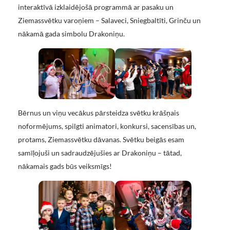
interaktīvā izklaidējošā programmā ar pasaku un
Ziemassvētku varoņiem – Salaveci, Sniegbaltīti, Grinču un
nākamā gada simbolu Drakoniņu.
Bērnus un viņu vecākus pārsteidza svētku krāšņais
noformējums, spilgti animatori, konkursi, sacensības un,
protams, Ziemassvētku dāvanas. Svētku beigās esam
samīļojuši un sadraudzējušies ar Drakoniņu – tātad,
nākamais gads būs veiksmīgs!