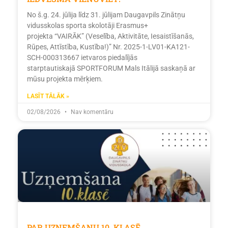
No š.g. 24. jūlija līdz 31. jūlijam Daugavpils Zinātņu
vidusskolas sporta skolotāji Erasmus+
projekta “VAIRĀK” (Veselība, Aktivitāte, Iesaistīšanās,
Rūpes, Attīstība, Kustība!)” Nr. 2025-1-LV01-KA121-
SCH-000313667 ietvaros piedalījās
starptautiskajā SPORTFORUM Mals Itālijā saskaņā ar
mūsu projekta mērķiem.
LASĪT TĀLĀK »
02/08/2026
Nav komentāru
PAR UZŅEMŠANU 10. KLASĒ