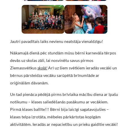
Jautri pavadītais laiks nevienu neatstāja vienaldzīgu!
Nākamajā dienā pēc stundām mūsu bērni karnevāla tērpos
devās uz skolas zāli, lai nosvinētu savus pirmos
Ziemassvētkus
skolā!
Arī uz šiem svētkiem ieradās vecāki un
bērnus pārsteidza vecāku sarūpētā brīnumlāde ar
oriģinālām dāvanām.
Un tad pienāca pēdējā pirms brīvlaika mācību diena ar īpašu
notikumu – klases saliedēšanās pasākumu ar vecākiem.
Pirmā klases ballīte!!! Bērni bija laicīgi sagatavojušies –
klases telpa izrotāta, mēbeles pārkārtotas kopīgām
aktivitātēm. Ieradās ar nepacietību un prieku gaidītie vecāki!