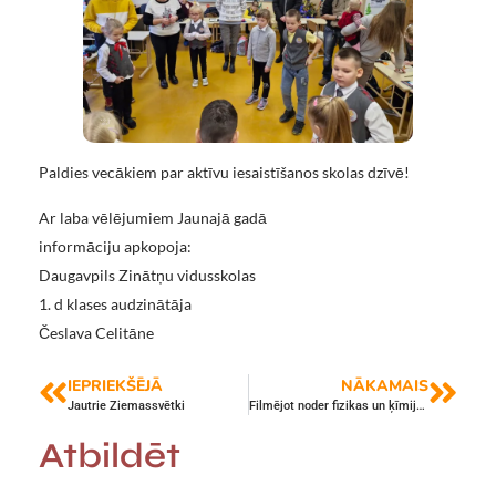
Paldies vecākiem par aktīvu iesaistīšanos skolas dzīvē!
Ar laba vēlējumiem Jaunajā gadā
informāciju apkopoja:
Daugavpils Zinātņu vidusskolas
1. d klases audzinātāja
Česlava Celitāne
IEPRIEKŠĒJĀ
NĀKAMAIS
Jautrie Ziemassvētki
Filmējot noder fizikas un ķīmijas zināšanas
Atbildēt