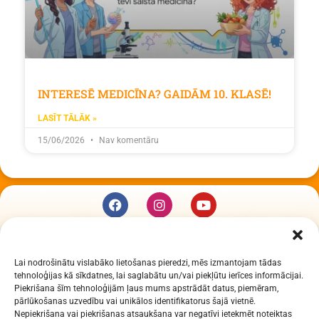
INTERESĒ MEDICĪNA? GAIDĀM 10. KLASĒ!
LASĪT TĀLĀK »
15/06/2026
Nav komentāru
KUR MĒS ESAM
Lai nodrošinātu vislabāko lietošanas pieredzi, mēs izmantojam tādas
Daugavpils Zinātņu vidusskola
tehnoloģijas kā sīkdatnes, lai saglabātu un/vai piekļūtu ierīces informācijai.
Raiņa iela 30, Daugavpils, LV-5401
Piekrišana šīm tehnoloģijām ļaus mums apstrādāt datus, piemēram,
Reģ. Nr. 2713903513 (IZM)
pārlūkošanas uzvedību vai unikālos identifikatorus šajā vietnē.
Nepiekrišana vai piekrišanas atsaukšana var negatīvi ietekmēt noteiktas
Daugavpils valstspilsētas pašvaldība 90000077325