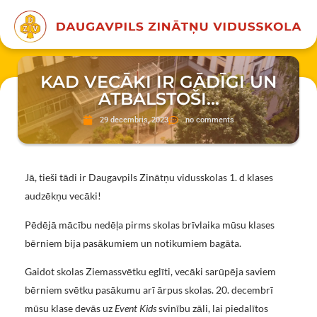
KAD VECĀKI IR GĀDĪGI UN
ATBALSTOŠI…
29 decembris, 2023
no comments
Jā, tieši tādi ir Daugavpils Zinātņu vidusskolas 1. d klases
audzēkņu vecāki!
Pēdējā mācību nedēļa pirms skolas brīvlaika mūsu klases
bērniem bija pasākumiem un notikumiem bagāta.
Gaidot skolas Ziemassvētku eglīti, vecāki sarūpēja saviem
bērniem svētku pasākumu arī ārpus skolas. 20. decembrī
mūsu klase devās uz
Event Kids
svinību zāli, lai piedalītos