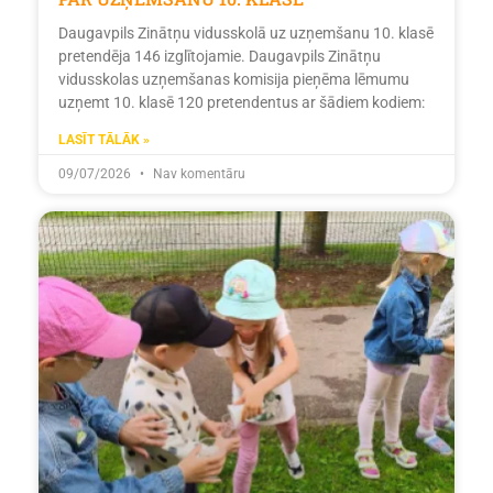
Daugavpils Zinātņu vidusskolā uz uzņemšanu 10. klasē
pretendēja 146 izglītojamie. Daugavpils Zinātņu
vidusskolas uzņemšanas komisija pieņēma lēmumu
uzņemt 10. klasē 120 pretendentus ar šādiem kodiem:
LASĪT TĀLĀK »
09/07/2026
Nav komentāru