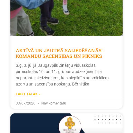
AKTĪVĀ UN JAUTRĀ SALIEDĒŠANĀS:
KOMANDU SACENSĪBAS UN PIKNIKS
Š.g. 3. jūlijā Daugavpils Zinātņu vidusskolas
pirmsskolas 10. un 11. grupas audzēkņiem bija
neparasts piedzīvojums, kas piepildīts ar smiekliem,
azartu un sacensību noskaņu. Bērni tika
LASĪT TĀLĀK »
03/07/2026
Nav komentāru