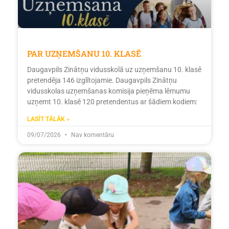
PAR UZŅEMŠANU 10. KLASĒ
Daugavpils Zinātņu vidusskolā uz uzņemšanu 10. klasē
pretendēja 146 izglītojamie. Daugavpils Zinātņu
vidusskolas uzņemšanas komisija pieņēma lēmumu
uzņemt 10. klasē 120 pretendentus ar šādiem kodiem:
LASĪT TĀLĀK »
09/07/2026
Nav komentāru