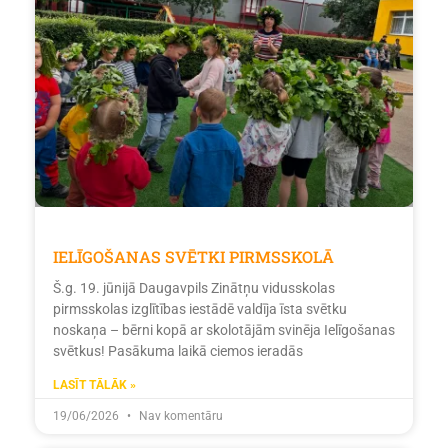
IELĪGOŠANAS SVĒTKI PIRMSSKOLĀ
Š.g. 19. jūnijā Daugavpils Zinātņu vidusskolas
pirmsskolas izglītības iestādē valdīja īsta svētku
noskaņa – bērni kopā ar skolotājām svinēja Ielīgošanas
svētkus! Pasākuma laikā ciemos ieradās
LASĪT TĀLĀK »
19/06/2026
Nav komentāru