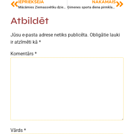
IEPRIEKŠĒJĀ
NĀKAMAIS
Mācāmies Ziemassvētku dziesmas, piedalāmies un uzvaram karaoke konkursā!
Ģimenes sporta diena pirmklasniekiem
Atbildēt
Jūsu e-pasta adrese netiks publicēta.
Obligātie lauki
ir atzīmēti kā
*
Komentārs
*
Vārds
*