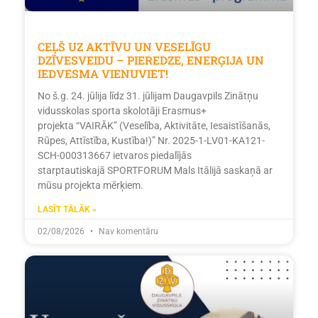
CEĻŠ UZ AKTĪVU UN VESELĪGU
DZĪVESVEIDU – PIEREDZE, ENERĢIJA UN
IEDVESMA VIENUVIET!
No š.g. 24. jūlija līdz 31. jūlijam Daugavpils Zinātņu
vidusskolas sporta skolotāji Erasmus+
projekta “VAIRĀK” (Veselība, Aktivitāte, Iesaistīšanās,
Rūpes, Attīstība, Kustība!)” Nr. 2025-1-LV01-KA121-
SCH-000313667 ietvaros piedalījās
starptautiskajā SPORTFORUM Mals Itālijā saskaņā ar
mūsu projekta mērķiem.
LASĪT TĀLĀK »
02/08/2026
Nav komentāru