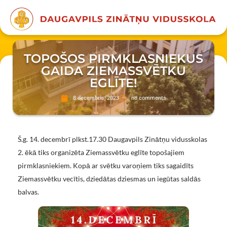
TOPOŠOS PIRMKLASNIEKUS
GAIDA ZIEMASSVĒTKU
EGLĪTE!
8 decembris, 2023
no comments
Š.g. 14. decembrī plkst.17.30 Daugavpils Zinātņu vidusskolas
2. ēkā tiks organizēta Ziemassvētku eglīte topošajiem
pirmklasniekiem. Kopā ar svētku varoņiem tiks sagaidīts
Ziemassvētku vecītis, dziedātas dziesmas un iegūtas saldās
balvas.