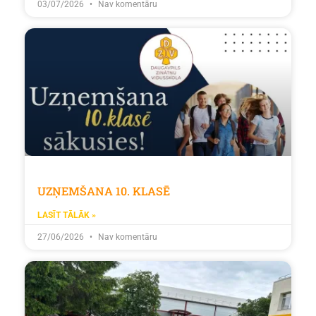
03/07/2026
Nav komentāru
UZŅEMŠANA 10. KLASĒ
LASĪT TĀLĀK »
27/06/2026
Nav komentāru