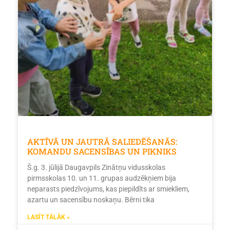
AKTĪVĀ UN JAUTRĀ SALIEDĒŠANĀS:
KOMANDU SACENSĪBAS UN PIKNIKS
Š.g. 3. jūlijā Daugavpils Zinātņu vidusskolas
pirmsskolas 10. un 11. grupas audzēkņiem bija
neparasts piedzīvojums, kas piepildīts ar smiekliem,
azartu un sacensību noskaņu. Bērni tika
LASĪT TĀLĀK »